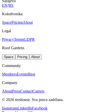
Sarajevo
EN
/
BS
Kolodvorska
Space
Pricing
About
Legal
Privacy
Terms
GDPR
Roof Gardens
Space
Pricing
About
Community
Members
Events
Blog
Company
About
Press
Contact
Careers
©
2026
tershouse.
Sva prava zadržana.
Instagram
LinkedIn
Facebook