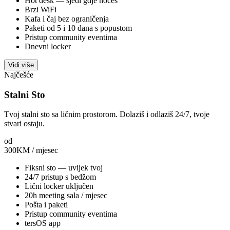
Hot desk — sjedi gdje hoćeš
Brzi WiFi
Kafa i čaj bez ograničenja
Paketi od 5 i 10 dana s popustom
Pristup community eventima
Dnevni locker
Vidi više
Najčešće
Stalni Sto
Tvoj stalni sto sa ličnim prostorom. Dolaziš i odlaziš 24/7, tvoje
stvari ostaju.
od
300
KM / mjesec
Fiksni sto — uvijek tvoj
24/7 pristup s bedžom
Lični locker uključen
20h meeting sala / mjesec
Pošta i paketi
Pristup community eventima
tersOS app