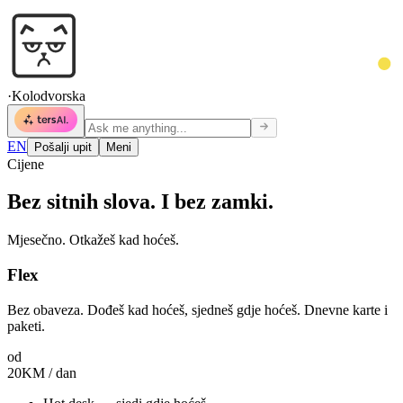
·
Kolodvorska
EN
Pošalji upit
Meni
Cijene
Bez sitnih slova.
I bez zamki.
Mjesečno. Otkažeš kad hoćeš.
Flex
Bez obaveza. Dođeš kad hoćeš, sjedneš gdje hoćeš. Dnevne karte i
paketi.
od
20
KM / dan