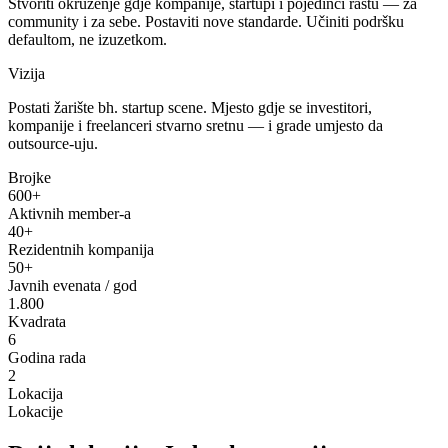
Stvoriti okruženje gdje kompanije, startupi i pojedinci rastu — za
community i za sebe. Postaviti nove standarde. Učiniti podršku
defaultom, ne izuzetkom.
Vizija
Postati žarište bh. startup scene. Mjesto gdje se investitori,
kompanije i freelanceri stvarno sretnu — i grade umjesto da
outsource-uju.
Brojke
600+
Aktivnih member-a
40+
Rezidentnih kompanija
50+
Javnih evenata / god
1.800
Kvadrata
6
Godina rada
2
Lokacija
Lokacije