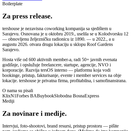
Boilerplate
Za press release.
tershouse je nezavisna coworking kompanija sa sjedištem u
Sarajevu. Osnovana je u oktobru 2019., uselila se u Kolodvorsku 12
— obnovljenu željezničku radionicu iz 1890. — u 2022., a u
augustu 2026. otvara drugu lokaciju u sklopu Roof Gardens
Sarajevo.
Hosta više od 600 aktivnih member-a, radi 50+ javnih evenata
godišnje, i opslužuje freelancere, startupe, agencije, NVO i
korporacije. Razvija tersOS interno — platformu koja vodi
bookinge, pristup, fakturisanje, evente i member services na obje
lokacije. tershouse je privatna firma, profitabilna, i samofinansirana.
O nama su pisali
Klix
N1
Forbes BA
Buybook
Slobodna Bosna
Express
Mediji
Za novinare i medije.
Intervjui, foto-shootovi, brand resursi, pristup prostoru — pišite