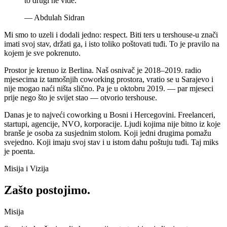
to drugi ne vide.
”
—
Abdulah Sidran
Mi smo to uzeli i dodali jedno: respect. Biti ters u tershouse-u znači
imati svoj stav, držati ga, i isto toliko poštovati tuđi. To je pravilo na
kojem je sve pokrenuto.
Prostor je krenuo iz Berlina. Naš osnivač je 2018–2019. radio
mjesecima iz tamošnjih coworking prostora, vratio se u Sarajevo i
nije mogao naći ništa slično. Pa je u oktobru 2019. — par mjeseci
prije nego što je svijet stao — otvorio tershouse.
Danas je to najveći coworking u Bosni i Hercegovini. Freelanceri,
startupi, agencije, NVO, korporacije. Ljudi kojima nije bitno iz koje
branše je osoba za susjednim stolom. Koji jedni drugima pomažu
svejedno. Koji imaju svoj stav i u istom dahu poštuju tuđi. Taj miks
je poenta.
Misija i Vizija
Zašto postojimo.
Misija