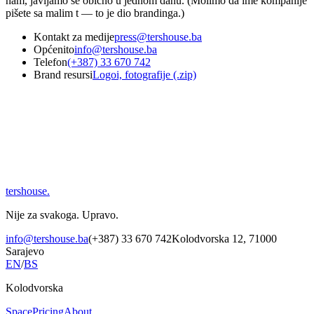
nam, javljamo se obično u jednom danu. (Molimo da ime kompanije
pišete sa malim t — to je dio brandinga.)
Kontakt za medije
press@tershouse.ba
Općenito
info@tershouse.ba
Telefon
(+387) 33 670 742
Brand resursi
Logoi, fotografije (.zip)
tershouse
.
Nije za svakoga. Upravo.
info@tershouse.ba
(+387) 33 670 742
Kolodvorska 12, 71000
Sarajevo
EN
/
BS
Kolodvorska
Space
Pricing
About