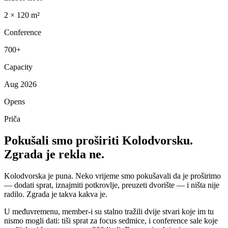
2 × 120 m²
Conference
700+
Capacity
Aug 2026
Opens
Priča
Pokušali smo proširiti Kolodvorsku.
Zgrada je rekla ne.
Kolodvorska je puna. Neko vrijeme smo pokušavali da je proširimo
— dodati sprat, iznajmiti potkrovlje, preuzeti dvorište — i ništa nije
radilo. Zgrada je takva kakva je.
U međuvremenu, member-i su stalno tražili dvije stvari koje im tu
nismo mogli dati: tiši sprat za focus sedmice, i conference sale koje