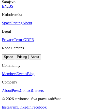
Sarajevo
EN
/
BS
Kolodvorska
Space
Pricing
About
Legal
Privacy
Terms
GDPR
Roof Gardens
Space
Pricing
About
Community
Members
Events
Blog
Company
About
Press
Contact
Careers
©
2026
tershouse.
Sva prava zadržana.
Instagram
LinkedIn
Facebook