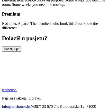
Different from Kolodvorska on purpose. Some weeks you need the
room. Some weeks you need the rooftop.
Premium
Not a tier. A pace. The members who book this floor know the
difference.
Dolaziš u posjetu?
Pošalji upit
tershouse
.
Nije za svakoga. Upravo.
info@tershouse.ba
(+387) 33 670 742
Kolodvorska 12, 71000