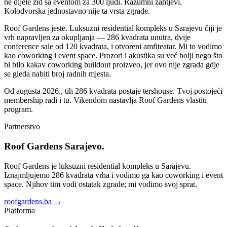
ne dijele zid sa eventom za 300 ljudi. Razumni zahtjevi.
Kolodvorska jednostavno nije ta vrsta zgrade.
Roof Gardens jeste. Luksuzni residential kompleks u Sarajevu čiji je
vrh napravljen za okupljanja — 286 kvadrata unutra, dvije
conference sale od 120 kvadrata, i otvoreni amfiteatar. Mi to vodimo
kao coworking i event space. Prozori i akustika su već bolji nego što
bi bilo kakav coworking buildout proizveo, jer ovo nije zgrada gdje
se gleda nabiti broj radnih mjesta.
Od augusta 2026., tih 286 kvadrata postaje tershouse. Tvoj postojeći
membership radi i tu. Vikendom nastavlja Roof Gardens vlastiti
program.
Partnerstvo
Roof Gardens Sarajevo.
Roof Gardens je luksuzni residential kompleks u Sarajevu.
Iznajmljujemo 286 kvadrata vrha i vodimo ga kao coworking i event
space. Njihov tim vodi ostatak zgrade; mi vodimo svoj sprat.
roofgardens.ba
→
Platforma