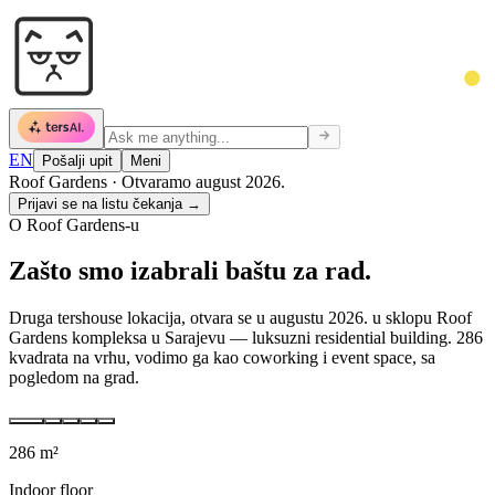
EN
Pošalji upit
Meni
Roof Gardens
·
Otvaramo august 2026.
Prijavi se na listu čekanja →
O Roof Gardens-u
Zašto smo izabrali baštu za rad.
Druga tershouse lokacija, otvara se u augustu 2026. u sklopu Roof
Gardens kompleksa u Sarajevu — luksuzni residential building. 286
kvadrata na vrhu, vodimo ga kao coworking i event space, sa
pogledom na grad.
286 m²
Indoor floor